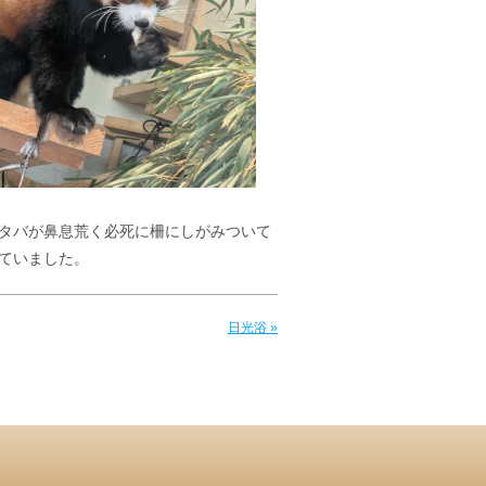
タバが鼻息荒く必死に柵にしがみついて
ていました。
日光浴 »