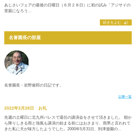
あじさいフェアの最後の日曜日（６月２８日）に初の試み「アジサイの
里親になろう...
続きをよむ
名誉園長の部屋
名誉園長・岩野俊郎の日記です。
記事一覧
2022年3月28日 お礼
先週の土曜日に北九州パレスで退任の講演会をさせて頂きました。 朝か
ら降りしきる雨と強風も講演の始まる前にはおさまり、雨男と言われて
きた私に天が味方したようでした。2000年5月31日、到津遊園の...