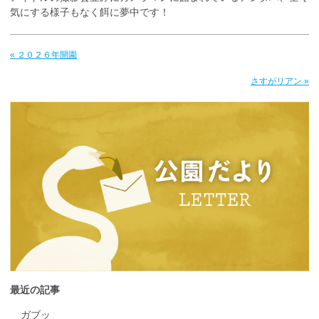
気にする様子もなく餌に夢中です！
« ２０２６年開園
さすがリアン »
最近の記事
ガブッ