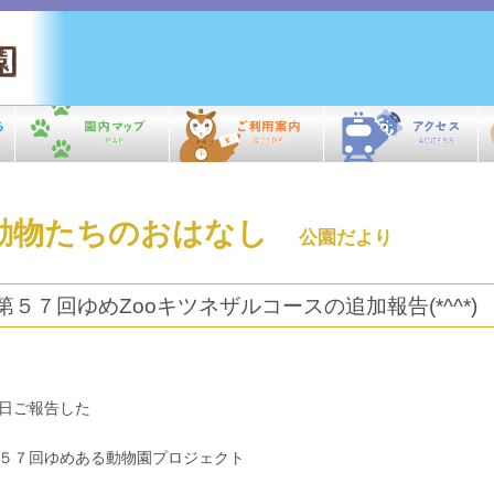
動物たちのおはなし
公園だより
第５７回ゆめZooキツネザルコースの追加報告(*^^*)
日ご報告した
５７回ゆめある動物園プロジェクト