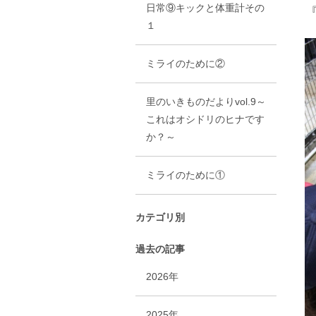
日常⑨キックと体重計その
１
ミライのために②
里のいきものだよりvol.9～
これはオシドリのヒナです
か？～
ミライのために①
カテゴリ別
過去の記事
2026年
2025年