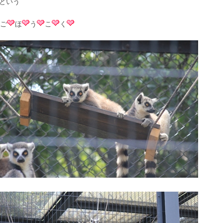
という
ご
ほ
う
こ
く