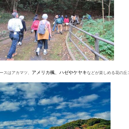
アメリカ楓、ハゼやケヤキ
ースはアカマツ、
などが楽しめる花の丘