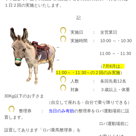
１日２回の実施といたします。
記
実施日 ： 全営業日
実施時間 ： 10:00 ～・10:30
～
11:00 ～・11:30
～
（
7月8月は、
11:00～・11:30～の２回のみ実施
）
人数 ： 各回先着12名
対象 ： ３歳以上・体重
30Kg以下のお子さま
（自立して座れる・自分で乗り降りできる）
整理券 ：
当日のみ有効
の整理券をロバ運動場前に設
置します。
ロバ運動場前に
設置してあります「ロバ乗馬整理券」を