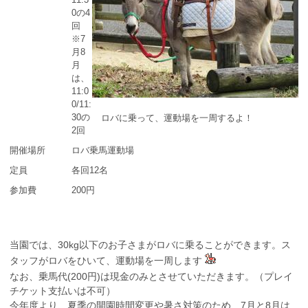
0の4
回
※7
月8
月
は、
11:0
0/11:
30の
ロバに乗って、運動場を一周するよ！
2回
開催場所
ロバ乗馬運動場
定員
各回12名
参加費
200円
当園では、30kg以下のお子さまがロバに乗ることができます。ス
タッフがロバをひいて、運動場を一周します
なお、乗馬代(200円)は現金のみとさせていただきます。（プレイ
チケット支払いは不可）
今年度より、夏季の開園時間変更や暑さ対策のため、7月と8月は