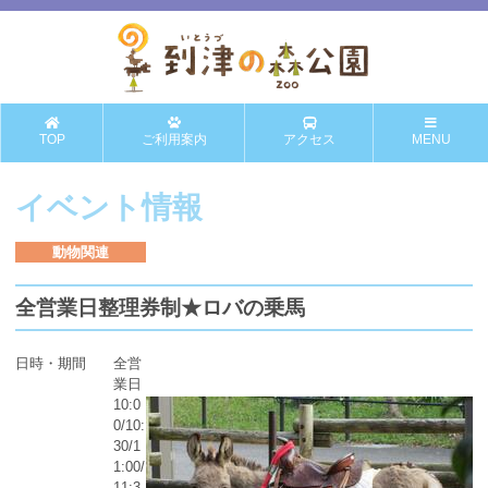
TOP
ご利用案内
アクセス
MENU
イベント情報
動物関連
全営業日整理券制★ロバの乗馬
日時・期間
全営
業日
10:0
0/10:
30/1
1:00/
11:3