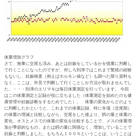
体重増加グラフ
さて、無事に交尾も済み、あとは妊娠をしているかを慎重に判断し
て行くことになったのですが、何しろ到津ではこれまで繁殖の経験
もないし、妊娠検査（例えばホルモン値など）も調べた限り資料も
なく、ここは、外見で判断して行くことしか方法が取れませんでし
た。・・・到津のエリマキは毎日体重測定を行っています。 今回
はこの体重測定と記録が役に立ちました（体重測定を始めたのも健
康管理や妊娠診断をするためでした）。 体重の変化からどのよう
に判断したかというと、これまでの体重記録、特に冬場（交尾期）
の体重の増減と比較しながら、交尾をした後より、餌の量と体重の
変化、オスとメスでの体重の変化を比較することで、メスの体重増
加が季節的なもの、または餌の量に関係なく、増加していることで
妊娠と判断しました。もちろん１００％ということは、いうことは