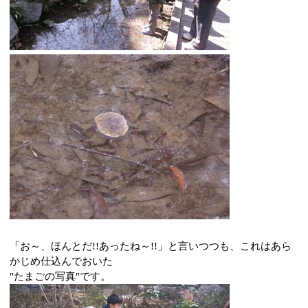
「お～、ほんとだ
!!
あったね～
!!
」と言いつつも、これはあら
かじめ仕込んでおいた
"たまごの写真"です。