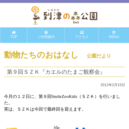
TOP
ご利用案内
アクセス
MENU
動物たちのおはなし
公園だより
第９回ＳＺＫ『カエルのたまご観察会』
2012年2月15日
今月の１２日に、第９回
SmileZooKids
（ＳＺＫ）を行いまし
た。
実は、ＳＺＫは今回で最終回を迎えます。