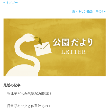
« ミツゴ―！！
新・キリン物語 その1 »
最近の記事
到津子ども自然塾2026開講！
日常⑨キックと体重計その１