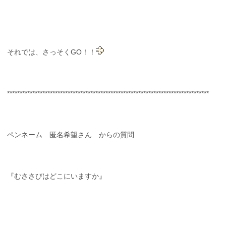
それでは、さっそくGO！！
********************************************************************************
ペンネーム 匿名希望さん からの質問
『むささびはどこにいますか』