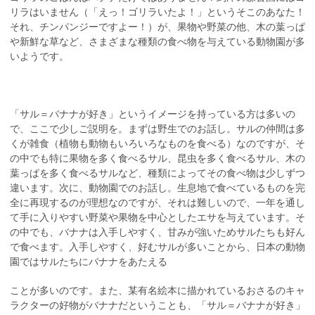
リラはいません（「えっ！ゴリラいたよ！」というそこのあなた！
それ、チンパンジーですよー！）が、果物や野菜の他、木の葉っぱ
や新鮮な草など、さまざまな種類の食べ物を与えている動物園が多
いようです。
「サル＝バナナが好き」というイメージを持っている方は多いの
で、ここで少しご説明を。まずは野生でのお話し。サルの仲間は多
くが雑食（植物も動物もいろいろなものを食べる）なのですが、そ
の中でも特に果物を多く食べるサル、昆虫を多く食べるサル、木の
葉っぱを多く食べるサルなど、種類によってその食べ物は少しずつ
違います。次に、動物園でのお話し。生息地で食べているものを完
全に再現するのが理想なのですが、それは難しいので、一年を通し
て手に入りやすい野菜や果物を中心としたエサを与えています。そ
の中でも、バナナは入手しやすく、甘みが強いためサルたちも好ん
で食べます。入手しやすく、好むサルが多いことから、日本の動物
園ではサルたちにバナナをあたえる
ことが多いのです。また、某有名絵本に描かれているおさるのキャ
ラクターの好物がバナナだということも、「サル＝バナナが好き」