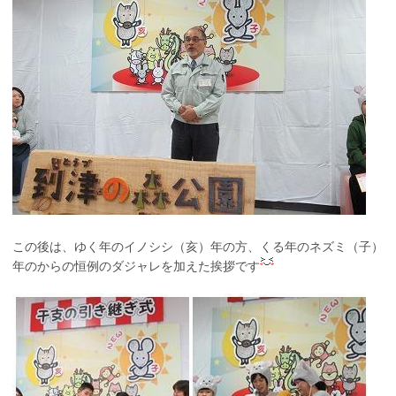
この後は、ゆく年のイノシシ（亥）年の方、くる年のネズミ（子）
年のからの恒例のダジャレを加えた挨拶です