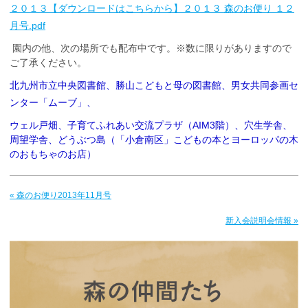
２０１３【ダウンロードはこちらから】２０１３ 森のお便り １２
月号.pdf
園内の他、次の場所でも配布中です。※数に限りがありますので
ご了承ください。
北九州市立中央図書館、勝山こどもと母の図書館、男女共同参画セ
ンター「ムーブ」、
ウェル戸畑、子育てふれあい交流プラザ（AIM3階）、穴生学舎、
周望学舎、どうぶつ島（「小倉南区」こどもの本とヨーロッパの木
のおもちゃのお店）
« 森のお便り2013年11月号
新入会説明会情報 »