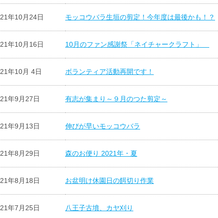
021年10月24日
モッコウバラ生垣の剪定！今年度は最後かも！？
021年10月16日
10月のファン感謝祭「ネイチャークラフト」
021年10月 4日
ボランティア活動再開です！
021年9月27日
有志が集まり～９月のつた剪定～
021年9月13日
伸びが早いモッコウバラ
021年8月29日
森のお便り 2021年・夏
021年8月18日
お盆明け休園日の餌切り作業
021年7月25日
八王子古墳、カヤ刈り