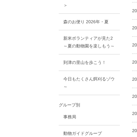
＞
2
森のお便り 2026年・夏
2
新米ボランティアが見た2
2
～夏の動物園を楽しもう～
2
到津の里山を歩こう！
今日もたくさん餌刈るゾウ
2
～
2
グループ別
2
事務局
2
動物ガイドグループ