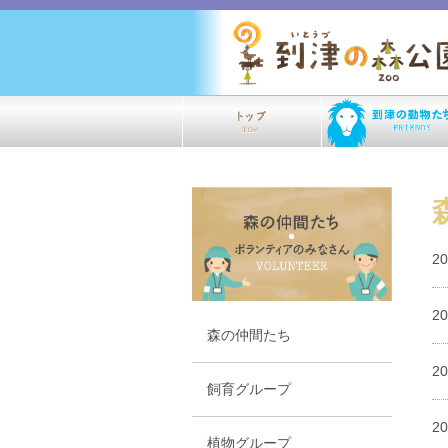
2
2
森の仲間たち
2
飼育グループ
2
植物グループ