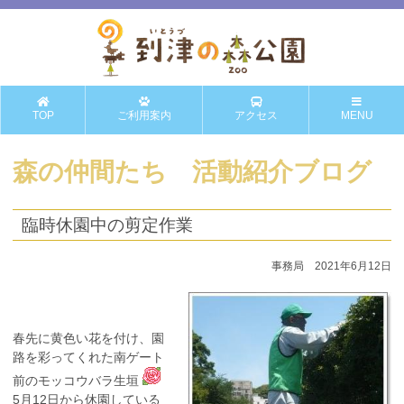
TOP
ご利用案内
アクセス
MENU
森の仲間たち 活動紹介ブログ
臨時休園中の剪定作業
事務局 2021年6月12日
春先に黄色い花を付け、園
路を彩ってくれた南ゲート
前のモッコウバラ生垣
5月12日から休園している