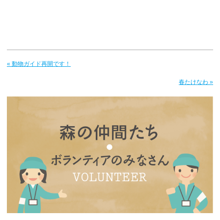
« 動物ガイド再開です！
春たけなわ »