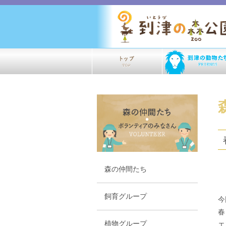
森の仲間たち
飼育グループ
今
春
植物グループ
エ