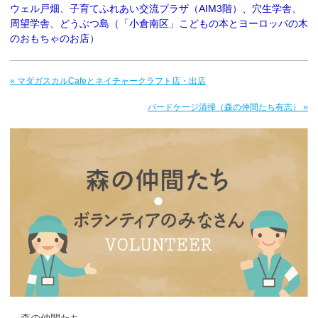
ウェル戸畑、子育てふれあい交流プラザ（AIM3階）、穴生学舎、
周望学舎、どうぶつ島（「小倉南区」こどもの本とヨーロッパの木
のおもちゃのお店）
« マダガスカルCafeとネイチャークラフト店・出店
バードケージ清掃（森の仲間たち有志） »