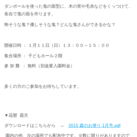
ダンボールを使った鬼の面型に、木の実や毛糸などをくっつけて、
各自で鬼の面を作ります。
怖そうな鬼？優しそうな鬼
？どんな鬼さんができるかな？
開催日時 ： １月１１日（日）１３：００～１５：００
集合場所 ： 子どもホール２階
参 加 費 ： 無料（別途要入園料金）
多くの方のご参加をお待ちしています。
▼花暦 霜月
ダウンロードはこちらから →
2015 森のお便り 1月号.pdf
園内の他、次の場所でも配布中です。※数に限りがありますので