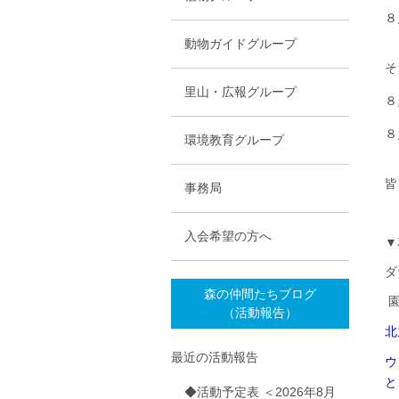
８
動物ガイドグループ
そ
里山・広報グループ
８
８
環境教育グループ
皆
事務局
入会希望の方へ
▼
ダ
森の仲間たちブログ
園
（活動報告）
北
最近の活動報告
ウ
と
◆活動予定表 ＜2026年8月