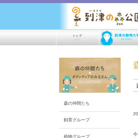
森の仲間たち
2
飼育グループ
今
植物グループ