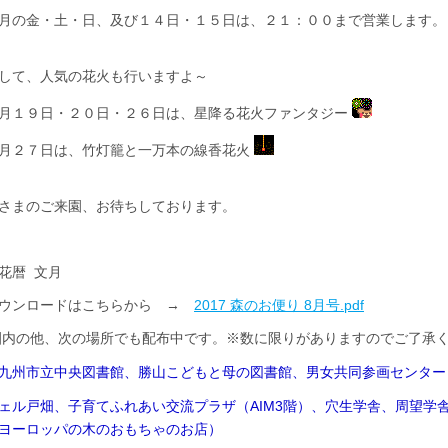
月の金・土・日、及び１４日・１５日は、２１：００まで営業します。
して、人気の花火も行いますよ～
月１９日・２０日・２６日は、星降る花火ファンタジー
月２７日は、竹灯籠と一万本の線香花火
さまのご来園、お待ちしております。
花暦 文月
ウンロードはこちらから →
2017 森のお便り 8月号.pdf
内の他、次の場所でも配布中です。※数に限りがありますのでご了承
九州市立中央図書館、勝山こどもと母の図書館、男女共同参画センター
ェル戸畑、子育てふれあい交流プラザ（AIM3階）、穴生学舎、周望学
ヨーロッパの木のおもちゃのお店）