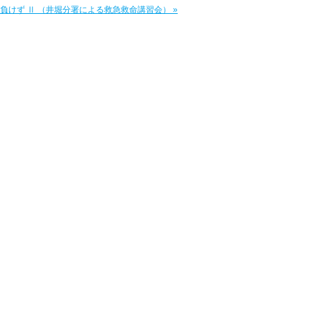
負けず Ⅱ （井堀分署による救急救命講習会） »