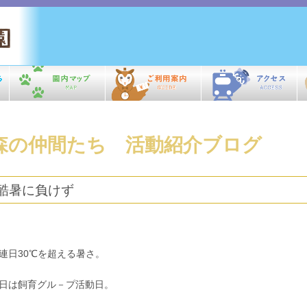
森の仲間たち 活動紹介ブログ
酷暑に負けず
日30℃を超える暑さ。
日は飼育グル－プ活動日。