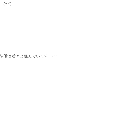
(^.^)
備は着々と進んでいます (^^♪