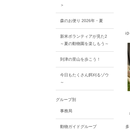
＞
ま
森のお便り 2026年・夏
ゆ
新米ボランティアが見た2
～夏の動物園を楽しもう～
到津の里山を歩こう！
今日もたくさん餌刈るゾウ
～
グループ別
事務局
8
動物ガイドグループ
多