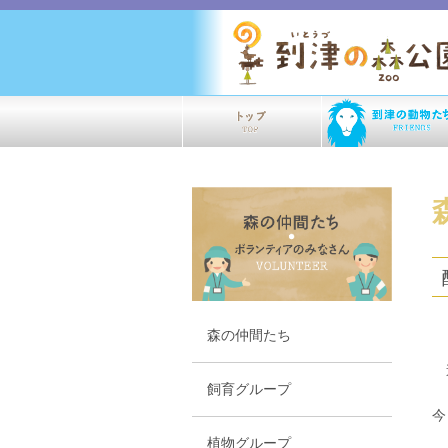
森の仲間たち
連
飼育グループ
今
植物グループ