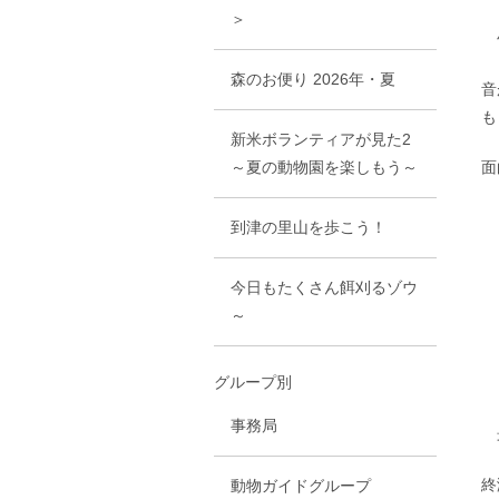
＞
竹
森のお便り 2026年・夏
音
も
新米ボランティアが見た2
～夏の動物園を楽しもう～
面
到津の里山を歩こう！
今日もたくさん餌刈るゾウ
～
グループ別
事務局
最
終
動物ガイドグループ