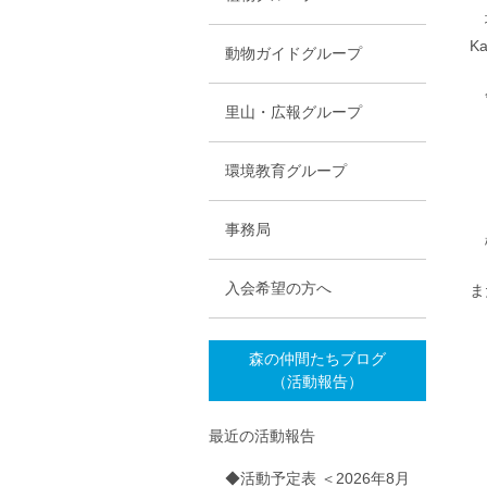
地
K
動物ガイドグループ
会
里山・広報グループ
環境教育グループ
事務局
枡
入会希望の方へ
ま
森の仲間たちブログ
（活動報告）
最近の活動報告
◆活動予定表 ＜2026年8月