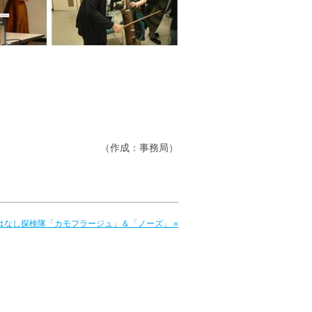
（作成：事務局）
はなし探検隊「カモフラージュ」＆「ノーズ」 »