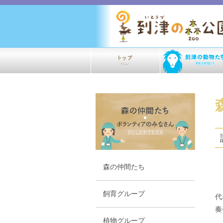
森の仲間たち
１
飼育グループ
代
奏
植物グループ