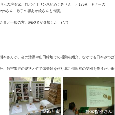
元の演奏家、竹バイオリン尾崎めぐみさん、元175R、ギターの
azyaさん、歌手の響あか絵さんも出演。
員と一般の方、約50名が参加した (^.^)
本さんが、会の活動や山田緑地での活動を紹介。なかでも日本みつば
た、竹害進行の現状と竹で弦楽器を作り北九州固有の楽団を作りたい田