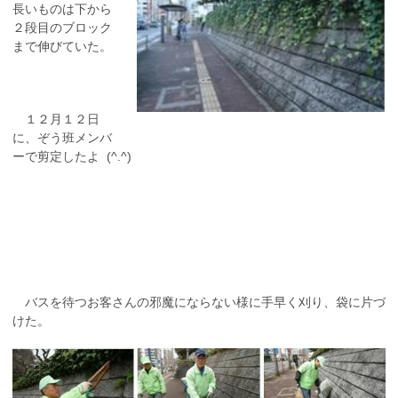
長いものは下から
２段目のブロック
まで伸びていた。
１２月１２日
に、ぞう班メンバ
ーで剪定したよ (^.^)
バスを待つお客さんの邪魔にならない様に手早く刈り、袋に片づ
けた。