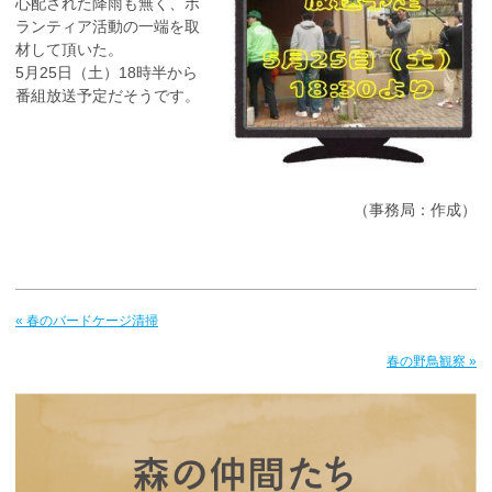
心配された降雨も無く、ボ
ランティア活動の一端を取
材して頂いた。
5月25日（土）18時半から
番組放送予定だそうです。
（事務局：作成）
« 春のバードケージ清掃
春の野鳥観察 »