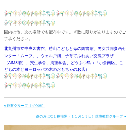
園内の他、次の場所でも配布中です。※数に限りがありますのでご
了承ください。
北九州市立中央図書館、勝山こどもと母の図書館、男女共同参画セ
ンター「ムーブ」、
ウェル戸畑、子育てふれあい交流プラザ
（AIM3階）、穴生学舎、周望学舎、どうぶつ島（「小倉南区」こ
どもの本とヨーロッパの木のおもちゃのお店）
« 飼育グループ（ゾウ班）
森のおはなし探検隊（１１月１３日）環境教育グループ »