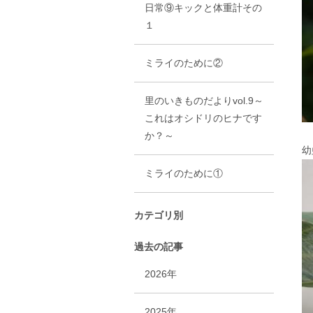
日常⑨キックと体重計その
１
ミライのために②
里のいきものだよりvol.9～
これはオシドリのヒナです
か？～
幼
ミライのために①
カテゴリ別
過去の記事
2026年
2025年