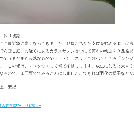
ユ作り初期
こ最近急に寒くなってきました。動物たちが冬支度を始める頃、昆虫
ぽんぽこ庭」の近くにあるカラスザンショウにて何かの幼虫を３匹発見
ので（まだまだ未熟なもので・・・）、ネットで調べたところ「シンジ
。 この蛾は、マユをつくって蛹で冬越しします。成虫になると大きく
なるので、１匹育ててみることにしました。できれば羽化の様子などが
上 安紀
 延吉研究室!?=エリ繁殖４=