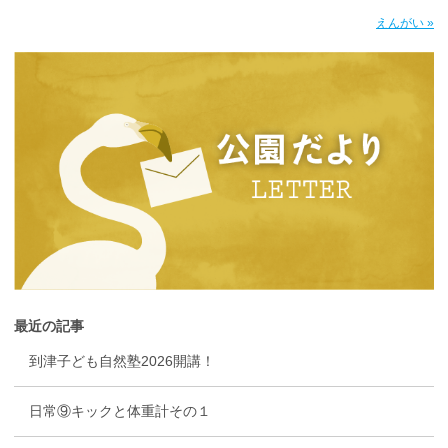
えんがい »
最近の記事
到津子ども自然塾2026開講！
日常⑨キックと体重計その１