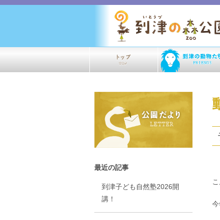
最近の記事
こ
到津子ども自然塾2026開
講！
今