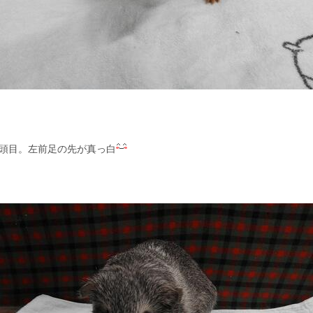
頭目。左前足の先が真っ白