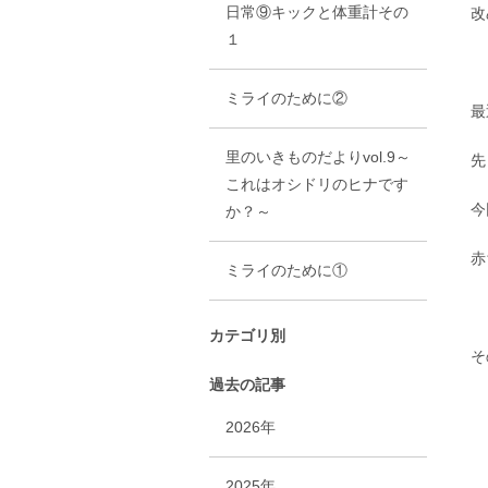
日常⑨キックと体重計その
改
１
ミライのために②
最
里のいきものだよりvol.9～
先
これはオシドリのヒナです
今
か？～
赤
ミライのために①
カテゴリ別
そ
過去の記事
2026年
2025年