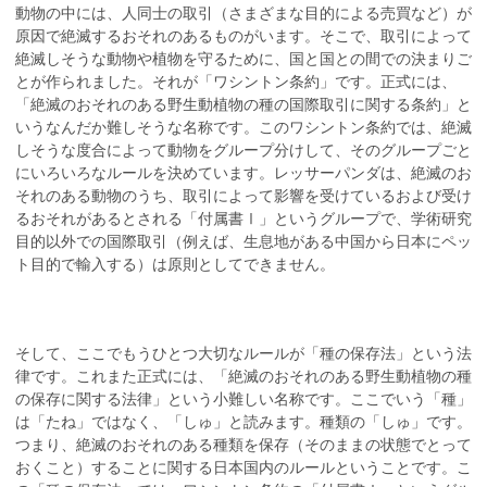
動物の中には、人同士の取引（さまざまな目的による売買など）が
原因で絶滅するおそれのあるものがいます。そこで、取引によって
絶滅しそうな動物や植物を守るために、国と国との間での決まりご
とが作られました。それが「ワシントン条約」です。正式には、
「絶滅のおそれのある野生動植物の種の国際取引に関する条約」と
いうなんだか難しそうな名称です。このワシントン条約では、絶滅
しそうな度合によって動物をグループ分けして、そのグループごと
にいろいろなルールを決めています。レッサーパンダは、絶滅のお
それのある動物のうち、取引によって影響を受けているおよび受け
るおそれがあるとされる「付属書Ⅰ」というグループで、学術研究
目的以外での国際取引（例えば、生息地がある中国から日本にペッ
ト目的で輸入する）は原則としてできません。
そして、ここでもうひとつ大切なルールが「種の保存法」という法
律です。これまた正式には、「絶滅のおそれのある野生動植物の種
の保存に関する法律」という小難しい名称です。ここでいう「種」
は「たね」ではなく、「しゅ」と読みます。種類の「しゅ」です。
つまり、絶滅のおそれのある種類を保存（そのままの状態でとって
おくこと）することに関する日本国内のルールということです。こ