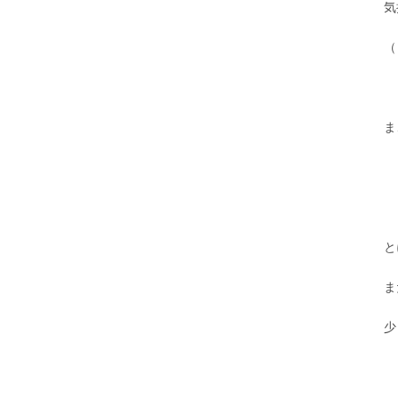
気
（
ま
と
ま
少