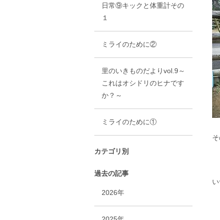
日常⑨キックと体重計その
１
ミライのために②
里のいきものだよりvol.9～
これはオシドリのヒナです
か？～
ミライのために①
そ
カテゴリ別
過去の記事
い
2026年
2025年