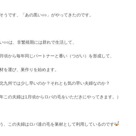
うです、「あの黒い○○」がやってきたのです。
い○○は、非繁殖期には群れで生活して、
月頃から毎年同じパートナーと番い（つがい）を形成して、
材を運び、巣作りを始めます。
北九州では少し早いのか？それとも気の早い夫婦なのか？
年この夫婦は1月頃からロバの毛をいただきにやってきます。）
う、この夫婦はロバ達の毛を巣材として利用しているのです