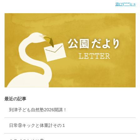
遊び(^^*)♪ »
最近の記事
到津子ども自然塾2026開講！
日常⑨キックと体重計その１