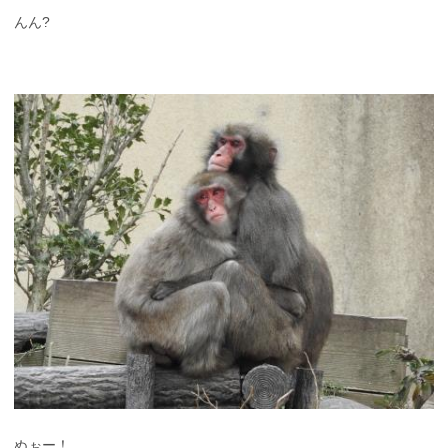
んん?
ぬぉー！