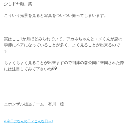
少しドヤ顔。笑
こういう光景を見ると写真をついつい撮ってしまいます。
実はここ1か月ほどみられていて、アカネちゃんとユメくんが恋の
季節にペアになっていることが多く、よく見ることが出来るので
す！！
ちょくちょく見ることが出来ますので到津の森公園に来園された際
には注目してみて下さいね
ニホンザル担当チーム 有川 瞭
« 今日はなんの日？こんな日～♪