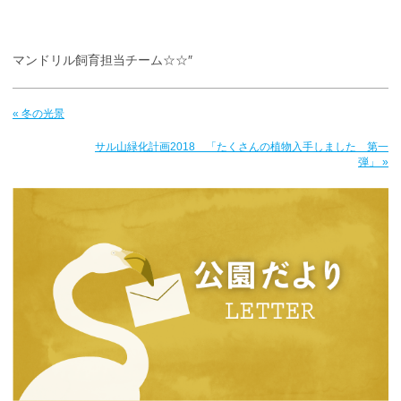
マンドリル飼育担当チーム☆☆″
« 冬の光景
サル山緑化計画2018 「たくさんの植物入手しました 第一
弾」 »