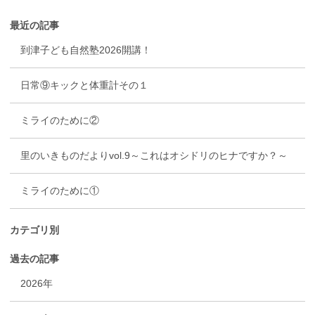
最近の記事
到津子ども自然塾2026開講！
日常⑨キックと体重計その１
ミライのために②
里のいきものだよりvol.9～これはオシドリのヒナですか？～
ミライのために①
カテゴリ別
過去の記事
2026年