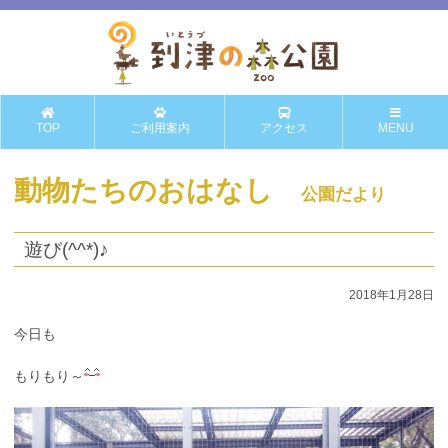
TOP
ご利用案内
アクセス
MENU
動物たちのおはなし
公園だより
遊び(^^*)♪
2018年1月28日
今日も
もりもり～