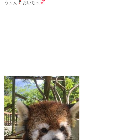
う～ん
おいち～