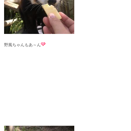
野風ちゃんもあ～ん