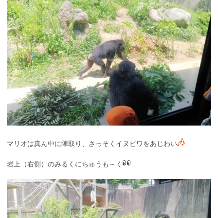
マリオは真ん中に陣取り、さっそくイヌビワをあじわい
岩上（右側）のみるくにちゅうも～く