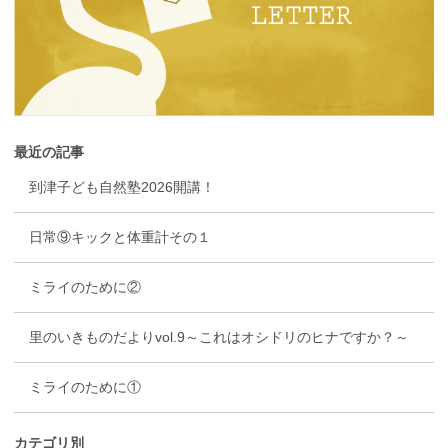
最近の記事
到津子ども自然塾2026開講！
日常⑨キックと体重計その１
ミライのために②
里のいきものだよりvol.9～これはオシドリのヒナですか？～
ミライのために①
カテゴリ別