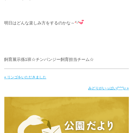
明日はどんな楽しみ方をするのかな～
飼育展示係1班☆チンパンジー飼育担当チーム☆
« リンゴをいただきました
みどりがいっぱい(^^*)♪ »