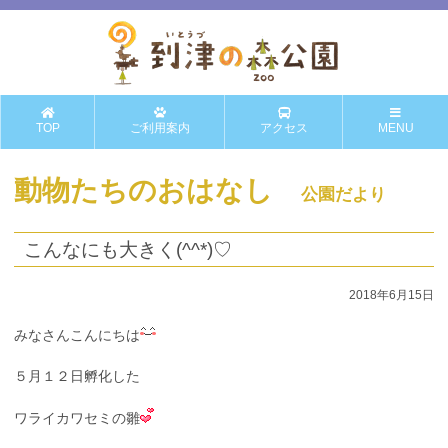
TOP
ご利用案内
アクセス
MENU
動物たちのおはなし
公園だより
こんなにも大きく(^^*)♡
2018年6月15日
みなさんこんにちは
５月１２日孵化した
ワライカワセミの雛