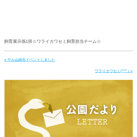
飼育展示係1班☆ワライカワセミ飼育担当チーム☆
« サル山緑化イベントしました
ワライカワセミ(^^* ♪ »