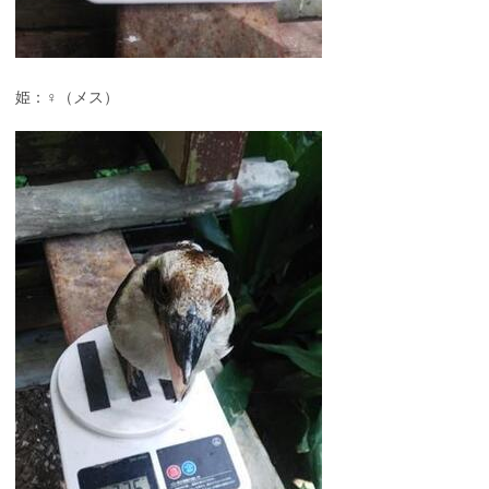
姫：♀（メス）