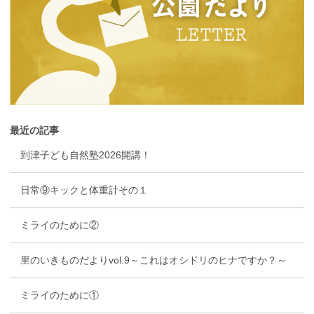
最近の記事
到津子ども自然塾2026開講！
日常⑨キックと体重計その１
ミライのために②
里のいきものだよりvol.9～これはオシドリのヒナですか？～
ミライのために①