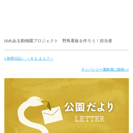
ゆめある動物園プロジェクト 野鳥看板を作ろう！担当者
« 飼育日記♪ ～Ｒ２.３.１７～
チンパンジー運動場に植樹♪ »