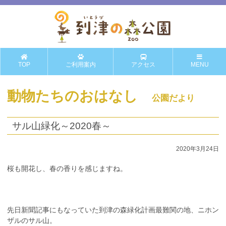
TOP
ご利用案内
アクセス
MENU
動物たちのおはなし
公園だより
サル山緑化～2020春～
2020年3月24日
桜も開花し、春の香りを感じますね。
先日新聞記事にもなっていた到津の森緑化計画最難関の地、ニホン
ザルのサル山。