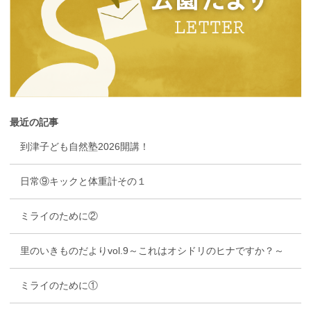
最近の記事
到津子ども自然塾2026開講！
日常⑨キックと体重計その１
ミライのために②
里のいきものだよりvol.9～これはオシドリのヒナですか？～
ミライのために①