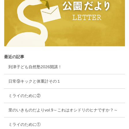
最近の記事
到津子ども自然塾2026開講！
日常⑨キックと体重計その１
ミライのために②
里のいきものだよりvol.9～これはオシドリのヒナですか？～
ミライのために①