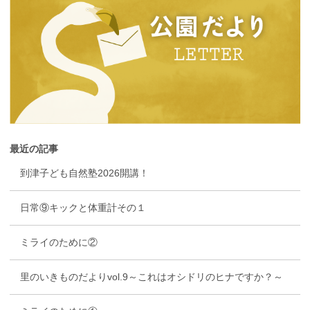
最近の記事
到津子ども自然塾2026開講！
日常⑨キックと体重計その１
ミライのために②
里のいきものだよりvol.9～これはオシドリのヒナですか？～