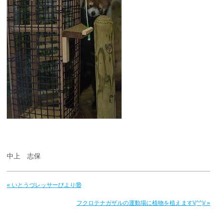
中上 志保
« いとうづレッサーびより⑱
フクロテナガザルの運動場に植物を植えます\(^^)/ »