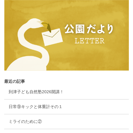
最近の記事
到津子ども自然塾2026開講！
日常⑨キックと体重計その１
ミライのために②