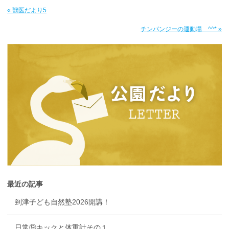
« 獣医だより5
チンパンジーの運動場 ^^* »
最近の記事
到津子ども自然塾2026開講！
日常⑨キックと体重計その１