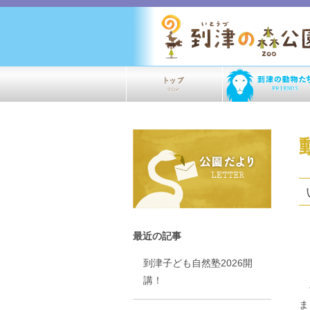
最近の記事
レ
到津子ども自然塾2026開
講！
そ
ま