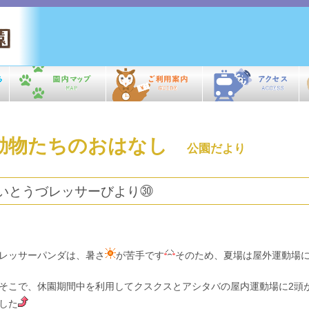
動物たちのおはなし
公園だより
いとうづレッサーびより㉚
ッサーパンダは、暑さ
が苦手です
そのため、夏場は屋外運動場
こで、休園期間中を利用してクスクスとアシタバの屋内運動場に2頭
した