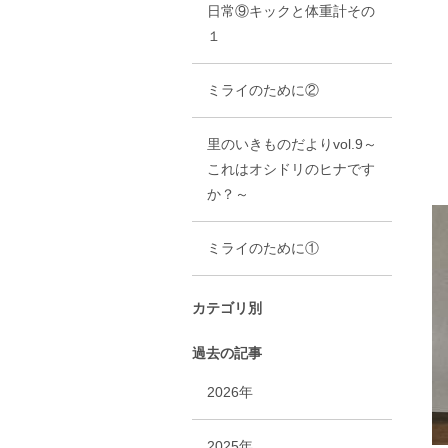
日常⑨キックと体重計その
１
レ
ミライのために②
里のいきものだよりvol.9～
これはオシドリのヒナです
か？～
ミライのために①
カテゴリ別
過去の記事
2026年
2025年