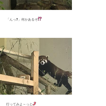
「んっ❓」何かあるぞ
行ってみよ～っと