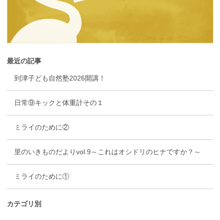
最近の記事
到津子ども自然塾2026開講！
日常⑨キックと体重計その１
ミライのために②
里のいきものだよりvol.9～これはオシドリのヒナですか？～
ミライのために①
カテゴリ別