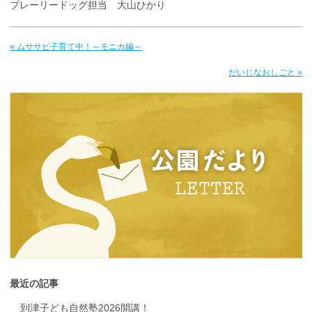
プレーリードッグ担当 大山ひかり
« ムササビ子育て中！～モニカ編～
だいじなおしごと »
最近の記事
到津子ども自然塾2026開講！