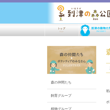
森の仲間たち
初
飼育グループ
ボ
植物グループ