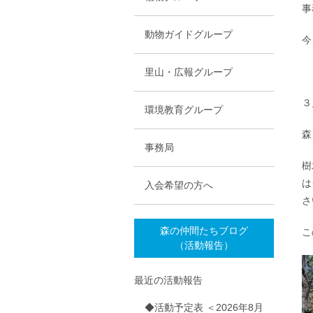
事
動物ガイドグループ
今
里山・広報グループ
３
環境教育グループ
森
事務局
樹
は
入会希望の方へ
さ
森の仲間たちブログ
こ
（活動報告）
最近の活動報告
◆活動予定表 ＜2026年8月