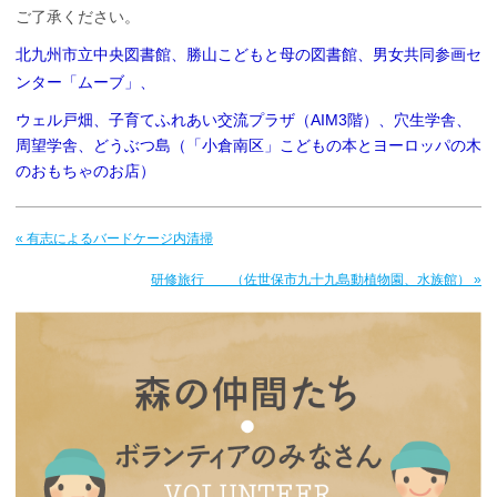
ご了承ください。
北九州市立中央図書館、勝山こどもと母の図書館、男女共同参画セ
ンター「ムーブ」、
ウェル戸畑、子育てふれあい交流プラザ（AIM3階）、穴生学舎、
周望学舎、どうぶつ島（「小倉南区」こどもの本とヨーロッパの木
のおもちゃのお店）
« 有志によるバードケージ内清掃
研修旅行 （佐世保市九十九島動植物園、水族館） »