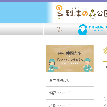
森の仲間たち
飼育グループ
市
ィ
植物グループ