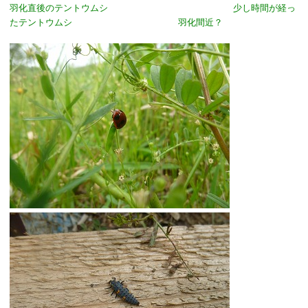
羽化直後のテントウムシ
少し時間が経っ
たテントウムシ
羽化間近？