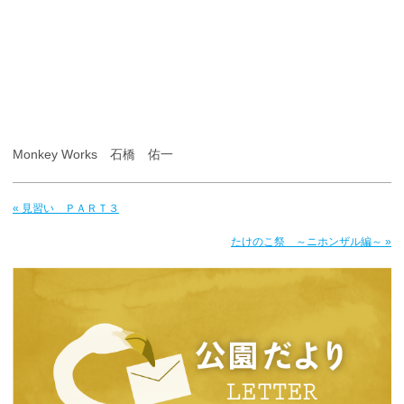
Monkey Works 石橋 佑一
« 見習い ＰＡＲＴ３
たけのこ祭 ～ニホンザル編～ »