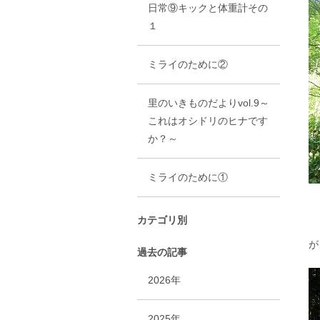
日常⑨キックと体重計その
１
ミライのために②
里のいきものだよりvol.9～
これはオシドリのヒナです
か？～
ミライのために①
カテゴリ別
が
過去の記事
2026年
2025年