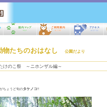
動物たちのおはなし
公園だより
たけのこ祭 ～ニホンザル編～
タケノコ
がちょうど旬の
!!