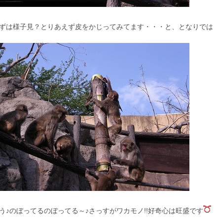
ずは様子見？とりあえず皮をかじってみてます・・・と、となりでは
う♪のぼってるのぼってる～♪さっすがワカモノ!!好奇心は旺盛です