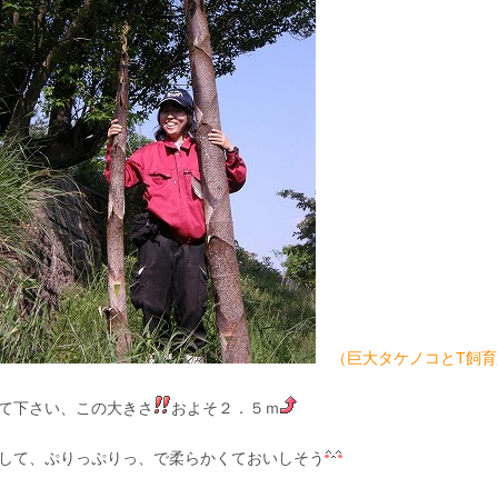
（巨大タケノコとT飼育
て下さい、この大きさ
およそ２．５ｍ
して、ぷりっぷりっ、で柔らかくておいしそう