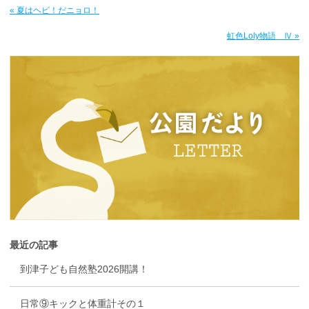
« 夏はヘビ！だニョロ！
虹色Loly物語 Ⅳ »
最近の記事
到津子ども自然塾2026開講！
日常⑨キックと体重計その１