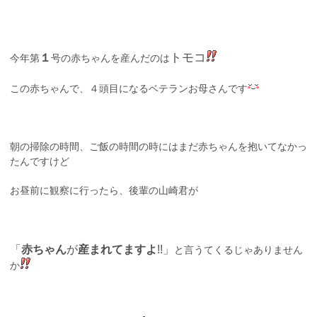
トモコ
１
今年第
号の赤ちゃんを産んだのは
この赤ちゃんで、４頭目になるベテランお母さんです
朝の掃除の時間、ご飯の時間の時にはまだ赤ちゃんを抱いてなかっ
たんですけど
お昼前に観察に行ったら、後輩の山崎君が
「
赤ちゃん
が
産まれて
ますよ
!!」
と言うてくるじゃありません
か