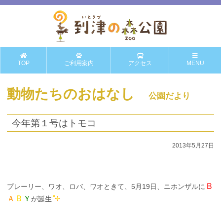
TOP
ご利用案内
アクセス
MENU
動物たちのおはなし
公園だより
今年第１号はトモコ
2013年5月27日
Ｂ
プレーリー、ワオ、ロバ、ワオときて、5月19日、ニホンザルに
Ｂ
Ａ
Ｙ
が誕生