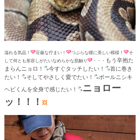
溢れる気品！
荘厳な佇まい！
つぶらな瞳に美しい模様！
そ
もう辛抱た
して何とも形容しがたいなめらかな肌触り
・・・
まらんニョロ！
今すぐタッチしたい！
首に巻き
たい！
そしてやさしく愛でたい！
ボールニシキ
ニョロー
ヘビくんを全身で感じたい！
ッ！！！