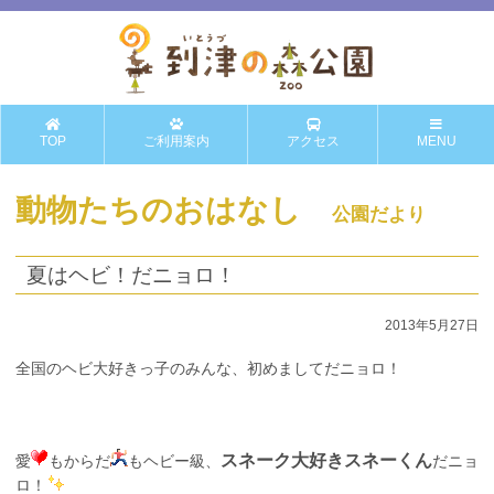
TOP
ご利用案内
アクセス
MENU
動物たちのおはなし
公園だより
夏はヘビ！だニョロ！
2013年5月27日
全国のヘビ大好きっ子のみんな、初めましてだニョロ！
スネーク大好きスネーくん
愛
もからだ
もヘビー級、
だニョ
ロ！